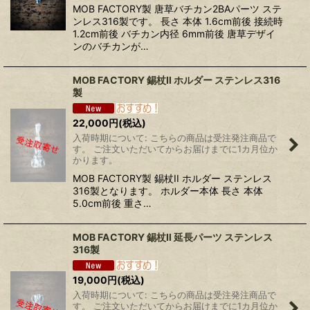
MOB FACTORY製 唐草バチカン2BAパーツ ステ
ンレス316製です。 長さ 本体 1.6cm前後 接続時
1.2cm前後 バチカン内径 6mm前後 唐草デザイ
ンのバチカンが…
MOB FACTORY 錫杖II ホルダー ステンレス316
製
22,000
円
(税込)
入荷時期について: こちらの商品は受注発注商品で
す。 ご注文いただいてからお届けまでに1カ月位か
かります。
MOB FACTORY製 錫杖II ホルダー ステンレス
316製となります。 ホルダー本体 長さ 本体
5.0cm前後 重さ…
MOB FACTORY 錫杖II 延長パーツ ステンレス
316製
19,000
円
(税込)
入荷時期について: こちらの商品は受注発注商品で
す。 ご注文いただいてからお届けまでに1カ月位か