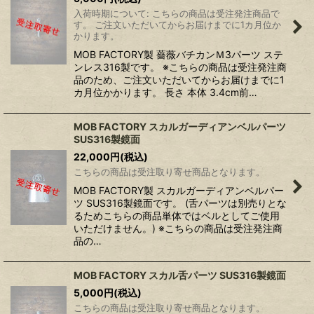
入荷時期について: こちらの商品は受注発注商品で
す。 ご注文いただいてからお届けまでに1カ月位か
かります。
MOB FACTORY製 薔薇バチカンＭ3パーツ ステ
ンレス316製です。 ※こちらの商品は受注発注商
品のため、ご注文いただいてからお届けまでに1
カ月位かかります。 長さ 本体 3.4cm前…
MOB FACTORY スカルガーディアンベルパーツ
SUS316製鏡面
22,000
円
(税込)
こちらの商品は受注取り寄せ商品となります。
MOB FACTORY製 スカルガーディアンベルパー
ツ SUS316製鏡面です。 (舌パーツは別売りとな
るためこちらの商品単体ではベルとしてご使用
いただけません。) ※こちらの商品は受注発注商
品の…
MOB FACTORY スカル舌パーツ SUS316製鏡面
5,000
円
(税込)
こちらの商品は受注取り寄せ商品となります。