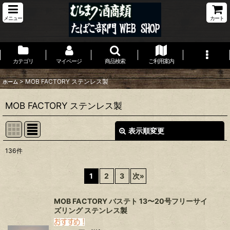
メニュー
カート
カテゴリ
マイページ
商品検索
ご利用案内
>
MOB FACTORY ステンレス製
ホーム
MOB FACTORY ステンレス製
表示順変更
閉じる
136
件
表示数
:
1
2
3
次
»
並び順
:
MOB FACTORY バステト 13〜20号フリーサイ
ズリング ステンレス製
絞り込む