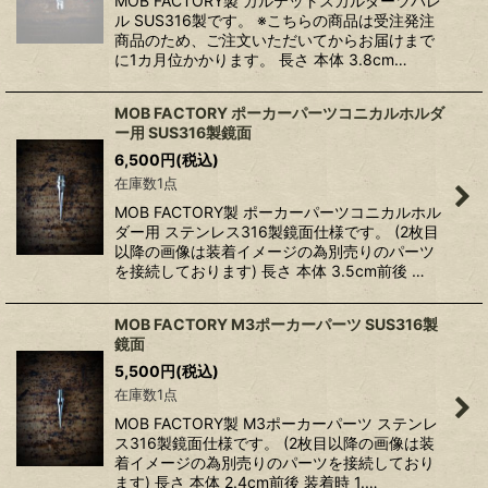
MOB FACTORY製 カルテットスカルダーツバレ
ル SUS316製です。 ※こちらの商品は受注発注
商品のため、ご注文いただいてからお届けまで
に1カ月位かかります。 長さ 本体 3.8cm…
MOB FACTORY ポーカーパーツコニカルホルダ
ー用 SUS316製鏡面
6,500
円
(税込)
在庫数1点
MOB FACTORY製 ポーカーパーツコニカルホル
ダー用 ステンレス316製鏡面仕様です。 (2枚目
以降の画像は装着イメージの為別売りのパーツ
を接続しております) 長さ 本体 3.5cm前後 …
MOB FACTORY M3ポーカーパーツ SUS316製
鏡面
5,500
円
(税込)
在庫数1点
MOB FACTORY製 M3ポーカーパーツ ステンレ
ス316製鏡面仕様です。 (2枚目以降の画像は装
着イメージの為別売りのパーツを接続しており
ます) 長さ 本体 2.4cm前後 装着時 1.…