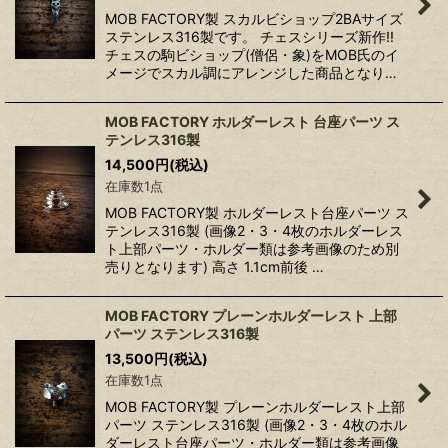
MOB FACTORY製 スカルビショップ2BAサイズ
ステンレス316製です。 チェスシリーズ新作!!
チェスの駒ビショップ(僧侶・象)をMOB氏のイ
メージでスカル調にアレンジした商品となり…
MOB FACTORY ホルダーレスト 台座パーツ ス
テンレス316製
14,500
円
(税込)
在庫数1点
MOB FACTORY製 ホルダーレスト台座パーツ ス
テンレス316製 (画像2・3・4枚のホルダーレス
ト上部パーツ・ホルダー類は参考画像のため別
売りとなります) 高さ 1.1cm前後 …
MOB FACTORY プレーンホルダーレスト 上部
パーツ ステンレス316製
13,500
円
(税込)
在庫数1点
MOB FACTORY製 プレーンホルダーレスト上部
パーツ ステンレス316製 (画像2・3・4枚のホル
ダーレスト台座パーツ・ホルダー類は参考画像