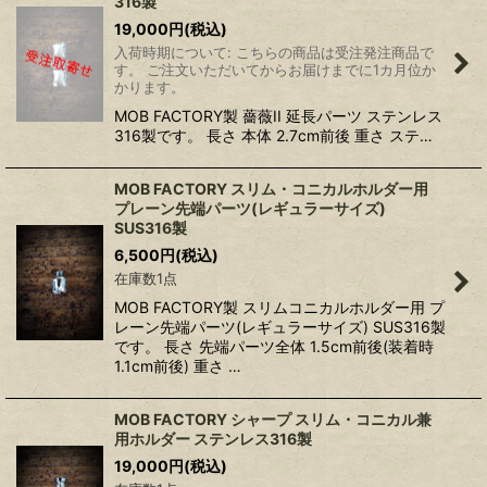
316製
19,000
円
(税込)
入荷時期について: こちらの商品は受注発注商品で
す。 ご注文いただいてからお届けまでに1カ月位か
かります。
MOB FACTORY製 薔薇II 延長パーツ ステンレス
316製です。 長さ 本体 2.7cm前後 重さ ステ…
MOB FACTORY スリム・コニカルホルダー用
プレーン先端パーツ(レギュラーサイズ)
SUS316製
6,500
円
(税込)
在庫数1点
MOB FACTORY製 スリムコニカルホルダー用 プ
レーン先端パーツ(レギュラーサイズ) SUS316製
です。 長さ 先端パーツ全体 1.5cm前後(装着時
1.1cm前後) 重さ …
MOB FACTORY シャープ スリム・コニカル兼
用ホルダー ステンレス316製
19,000
円
(税込)