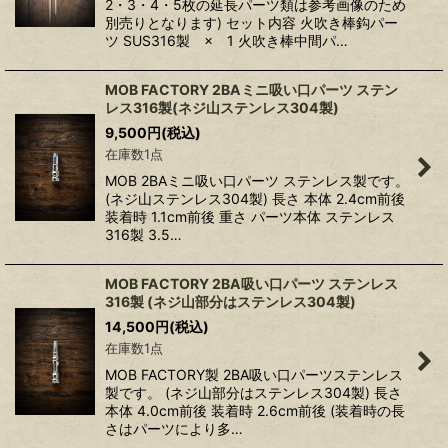
2・3・4・5枚の延長パーツ類は参考画像のため
別売りとなります) セット内容 火吹き棒鈎パー
ツ SUS316製 × 1 火吹き棒中間パ…
MOB FACTORY 2BAミニ吸い口パーツ ステン
レス316製(ネジ山ステンレス304製)
9,500
円
(税込)
在庫数1点
MOB 2BAミニ吸い口パーツ ステンレス製です。
(ネジ山ステンレス304製) 長さ 本体 2.4cm前後
装着時 1.1cm前後 重さ パーツ本体 ステンレス
316製 3.5…
MOB FACTORY 2BA吸い口パーツ ステンレス
316製 (ネジ山部分はステンレス304製)
14,500
円
(税込)
在庫数1点
MOB FACTORY製 2BA吸い口パーツステンレス
製です。 (ネジ山部分はステンレス304製) 長さ
本体 4.0cm前後 装着時 2.6cm前後 (装着時の長
さはパーツにより多…