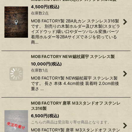
4,500
円
(税込)
在庫数2点
MOB FACTORY製 2BA丸カン ステンレス316製
です。 別売りの木製ホルダー及び木製(スタビラ
イズドウッド)吸い口やダーツバレル変換パーツ
着用ホルダー等2BAサイズでネジを切っている
商…
MOB FACTORY NEW錫杖羅宇 ステンレス製
10,000
円
(税込)
在庫数1点
MOB FACTORY製 NEW錫杖羅宇 ステンレス製
です。 長さ 本体 4.4cm前後 装着時 2.0cm前後
重さ …
MOB FACTORY 唐草 Ｍ3スタンドオフ ステンレ
ス316製
6,500
円
(税込)
こちらの商品は受注取り寄せ商品となります。
MOB FACTORY製 唐草 Ｍ3スタンドオフ ステン