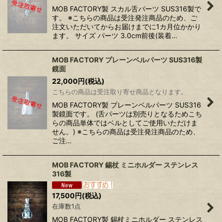
MOB FACTORY製 スカル舌パーツ SUS316製で
す。 ※こちらの商品は受注発注商品のため、ご
注文いただいてからお届けまでに1カ月位かかり
ます。 サイズ パーツ 3.0cm前後(装着…
MOB FACTORY プレーンベルパーツ SUS316製
鏡面
22,000
円
(税込)
こちらの商品は受注取り寄せ商品となります。
MOB FACTORY製 プレーンベルパーツ SUS316
製鏡面です。 (舌パーツは別売りとなるためこち
らの商品単体ではベルとしてご使用いただけま
せん。) ※こちらの商品は受注発注商品のため、
ご注…
MOB FACTORY 錫杖 ミニホルダー ステンレス
316製
17,500
円
(税込)
在庫数1点
MOB FACTORY製 錫杖ミニホルダー ステンレス