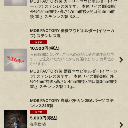
MOB FACTORY製 カーリーマウピホルダー(イヤ
ーカフ) ステンレス製です。 本体サイズ(販売時)
外径17mm前後×高さ17mm前後×開口部3mm前
後 重さ ステンレス製 3.8…
MOB FACTORY 薔薇マウピホルダー(イヤーカ
フ) ステンレス製
10,500
円
(税込)
入荷時期について: こちらの商品は受注発注商品で
す。 ご注文いただいてからお届けまでに1カ月位か
かります。
MOB FACTORY製 薔薇マウピホルダー(イヤーカ
フ) ステンレス製です。 本体サイズ(販売時) 外
径14mm前後×高さ5.4mm前後×開口部3mm前後
重さ ステンレス製 2.1g…
MOB FACTORY 唐草バチカン2BAパーツ ステ
ンレス316製
5,000
円
(税込)
在庫数1点