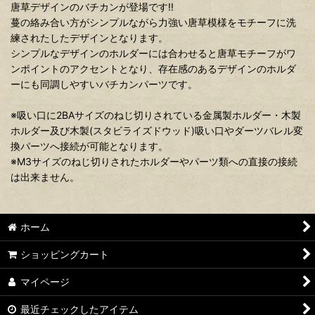
唐草デザインのバチカンが登場です!!
蔓の絡み合い方がシンプルながら力強い唐草模様をモチーフに洗
練されたしたデザインとなります。
シンプルなデザインのホルダーには合わせると唐草モチーフがワ
ンポイントのアクセントとなり、存在感のあるデザインのホルダ
ーにも同調しやすいバチカンパーツです。
※吸い口に2BAサイズのねじ切りされている金属製ホルダー・木製
ホルダー及び木製(スタビライズドウッド)吸い口やダーツバレル変
換パーツへ接続が可能となります。
※M3サイズのねじ切りされたホルダーやパーツ類への直接の接続
は出来ません。
ホーム
ショッピングカート
マイページ
最近チェックしたアイテム