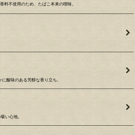
ド。香料不使用のため、たばこ本来の喫味。
のかに酸味のある芳醇な香り立ち。
い吸い心地。