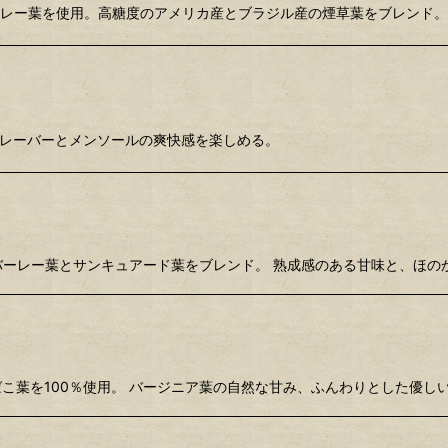
%とバーレー葉を使用。高糖度のアメリカ産とブラジル産の煙草葉をブレン
ルフレーバーとメンソールの爽快感を楽しめる。
を主体にバーレー葉とサンキュアード葉をブレンド。 熟成感のある甘味と、ほ
培のたばこ葉を100％使用。 バージニア葉の自然な甘み、ふんわりとした優し