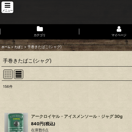
メニュー
カテゴリ
マイページ
>
>
手巻きたばこ(シャグ)
ホーム
たばこ
手巻きたばこ(シャグ)
156
件
表示数
:
並び順
:
アークロイヤル・アイスメンソール・ジャグ 30g
840
円
(税込)
在庫数6点