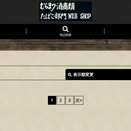
商品検索
表示順変更
1
2
3
次
»
絞り込む