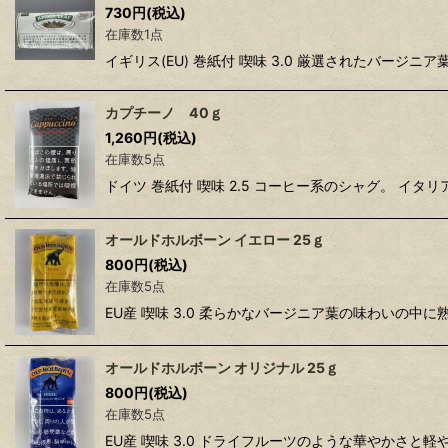
730
円
(税込)
在庫数1点
イギリス(EU) 巻紙付 喫味 3.0 厳選されたバー
カプチーノ 40ｇ
1,260
円
(税込)
在庫数5点
ドイツ 巻紙付 喫味 2.5 コーヒー系のシャグ。 
オールドホルボーン イエロー 25ｇ
800
円
(税込)
在庫数5点
EU産 喫味 3.0 柔らかなバージニア葉の味わいの
オールドホルボーン オリジナル 25ｇ
800
円
(税込)
在庫数5点
EU産 喫味 3.0 ドライフルーツのような華やかさ