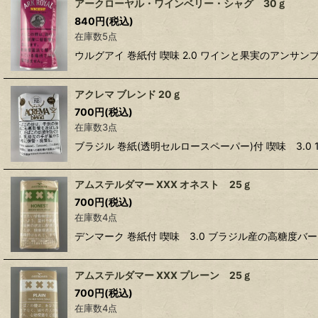
アークローヤル・ワインベリー・シャグ 30ｇ
840
円
(税込)
在庫数5点
ウルグアイ 巻紙付 喫味 2.0 ワインと果実のアン
アクレマ ブレンド 20ｇ
700
円
(税込)
在庫数3点
ブラジル 巻紙(透明セルロースペーパー)付 喫味 3.
アムステルダマー XXX オネスト 25ｇ
700
円
(税込)
在庫数4点
デンマーク 巻紙付 喫味 3.0 ブラジル産の高糖
アムステルダマー XXX プレーン 25ｇ
700
円
(税込)
在庫数4点