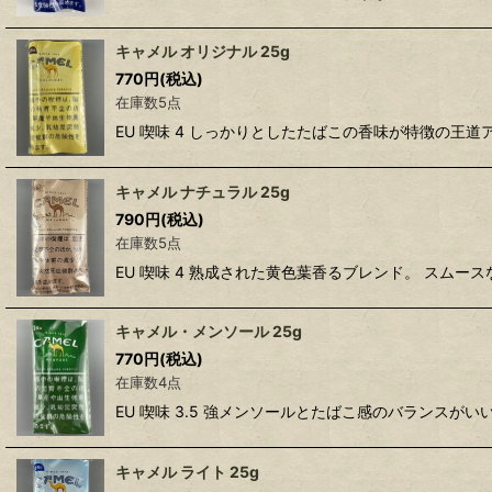
キャメル オリジナル 25g
770
円
(税込)
在庫数5点
EU 喫味 4 しっかりとしたたばこの香味が特徴の王
キャメル ナチュラル 25g
790
円
(税込)
在庫数5点
EU 喫味 4 熟成された黄色葉香るブレンド。 スム
キャメル・メンソール 25g
770
円
(税込)
在庫数4点
EU 喫味 3.5 強メンソールとたばこ感のバランス
キャメル ライト 25g