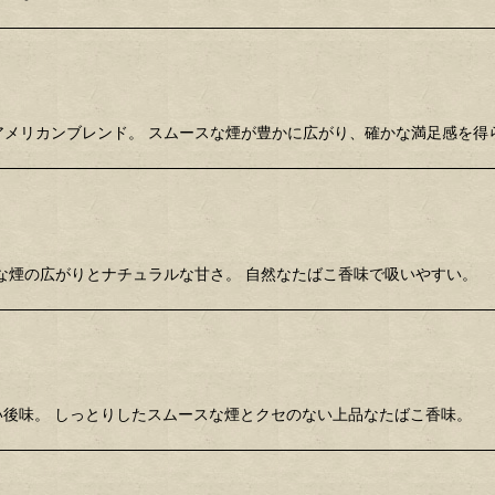
道アメリカンブレンド。 スムースな煙が豊かに広がり、確かな満足感を得
ースな煙の広がりとナチュラルな甘さ。 自然なたばこ香味で吸いやすい。
がいい後味。 しっとりしたスムースな煙とクセのない上品なたばこ香味。