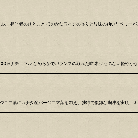
サンブル。 担当者のひとこと ほのかなワインの香りと酸味の効いたベリ
0 100％ナチュラル なめらかでバランスの取れた喫味 クセのない軽や
度バージニア葉にカナダ産バージニア葉を加え、独特で複雑な喫味を実現