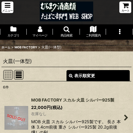
メニュー
カート
カテゴリ
マイページ
商品検索
ご利用案内
>
>
火皿(一体型)
ホーム
MOB FACTORY
火皿(一体型)
表示順変更
閉じる
6
件
表示数
:
MOB FACTORY スカル 火皿 シルバー925製
22,000
円
(税込)
並び順
:
在庫なし
MOB 火皿 スカル シルバー925製です。 長さ 本
絞り込む
体 3.4cm前後 重さ シルバー925製 20.2g前後
燻しの利…