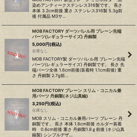
染めアンティークステンレス316製です。 長さ
本体 3.2cm前後 重さ ステンレス316製 5.3g前
後 付属品 M3サ…
MOB FACTORY ダーツバレル用 プレーン先端
パーツ(レギュラーサイズ) 丹銅製
5,000
円
(税込)
在庫なし
MOB FACTORY製 ダーツバレル用 プレーン先端
パーツ(レギュラーサイズ) 丹銅製です。 長さ 先
端パーツ全体 1.6cm前後(装着時 1.1cm前後) 重
さ 丹銅製 2.7g前…
MOB FACTORY プレーン スリム・コニカル兼
用パーツ 丹銅製(ネジ山真鍮)
3,250
円
(税込)
在庫なし
MOB スリム・コニカル兼用パーツ プレーン 丹
銅製です。 長さ 本体 1.8cm前後 ホルダー装着
時 0.6cm前後 重さ 丹銅製1.8ｇ前後 (ネジ山真
鍮製) シンプルデザ…