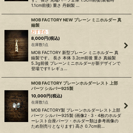
1.1cm前後) 重さ 丹銅製 …
MOB FACTORY NEW プレーン ミニホルダー 真
鍮製
8,000
円
(税込)
在庫数1点
MOB FACTORY 新型プレーン ミニホルダー 真
鍮製です。 長さ 本体 3.2cm前後 重さ 真鍮製
5.3g前後 プレーンミニホルダーが新デザインで
登場です!! レギュ…
MOB FACTORY プレーンホルダーレスト 上部
パーツ シルバー925製
10,000
円
(税込)
在庫数1点
MOB FACTORY製 プレーンホルダーレスト上部
パーツ シルバー925製 (画像2・3・4枚のホルダ
ーレスト台座パーツ・ホルダー類は参考画像の
ため別売りとなります) 高さ 0.7cm前…