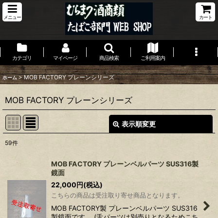
メニュー
カート
カテゴリ
マイページ
商品検索
ご利用案内
>
MOB FACTORY プレーンシリーズ
ホーム
MOB FACTORY プレーンシリーズ
表示順変更
閉じる
59
件
表示数
:
MOB FACTORY プレーンベルパーツ SUS316製
鏡面
並び順
:
22,000
円
(税込)
こちらの商品は受注取り寄せ商品となります。
絞り込む
MOB FACTORY製 プレーンベルパーツ SUS316
製鏡面です。 (舌パーツは別売りとなるためこち