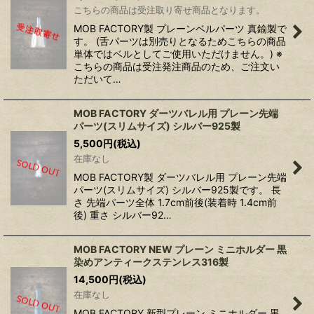
こちらの商品は受注取り寄せ商品となります。
MOB FACTORY製 プレーンベルパーツ 真鍮製で
す。 (舌パーツは別売りとなるためこちらの商品
単体ではベルとしてご使用いただけません。) ※
こちらの商品は受注発注商品のため、ご注文い
ただいて…
MOB FACTORY ダーツバレル用 プレーン先端
パーツ(スリムサイズ) シルバー925製
5,500
円
(税込)
在庫なし
MOB FACTORY製 ダーツバレル用 プレーン先端
パーツ(スリムサイズ) シルバー925製です。 長
さ 先端パーツ全体 1.7cm前後(装着時 1.4cm前
後) 重さ シルバー92…
MOB FACTORY NEW プレーン ミニホルダー 黒
染めアンティークステンレス316製
14,500
円
(税込)
在庫なし
MOB FACTORY 新型プレーン ミニホルダー 黒