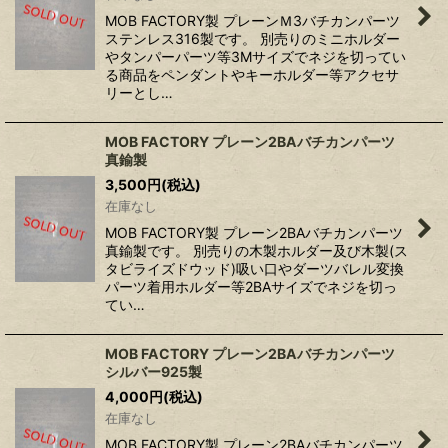
MOB FACTORY製 プレーンＭ3バチカンパーツ
ステンレス316製です。 別売りのミニホルダー
やタンパーパーツ等3Mサイズでネジを切ってい
る商品をペンダントやキーホルダー等アクセサ
リーとし…
MOB FACTORY プレーン2BAバチカンパーツ
真鍮製
3,500
円
(税込)
在庫なし
MOB FACTORY製 プレーン2BAバチカンパーツ
真鍮製です。 別売りの木製ホルダー及び木製(ス
タビライズドウッド)吸い口やダーツバレル変換
パーツ着用ホルダー等2BAサイズでネジを切っ
てい…
MOB FACTORY プレーン2BAバチカンパーツ
シルバー925製
4,000
円
(税込)
在庫なし
MOB FACTORY製 プレーン2BAバチカンパーツ