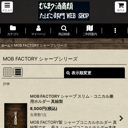
メニュー
カート
カテゴリ
マイページ
商品検索
ご利用案内
>
MOB FACTORY シャープシリーズ
ホーム
MOB FACTORY シャープシリーズ
表示順変更
閉じる
21
件
表示数
:
MOB FACTORY シャープ スリム・コニカル兼
用ホルダー 真鍮製
並び順
:
8,500
円
(税込)
在庫数1点
絞り込む
MOB FACTORY製 シャープコニカルホルダー 真
鍮製です。 長さ シャープコニカルホルダー本体