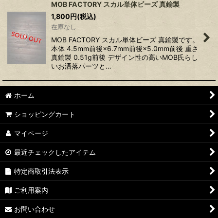
MOB FACTORY スカル単体ビーズ 真鍮製
1,800
円
(税込)
在庫なし
MOB FACTORY スカル単体ビーズ 真鍮製です。
本体 4.5mm前後×6.7mm前後×5.0mm前後 重さ
真鍮製 0.51g前後 デザイン性の高いMOB氏らし
いお洒落パーツと…
ホーム
ショッピングカート
マイページ
最近チェックしたアイテム
特定商取引法表示
ご利用案内
お問い合わせ