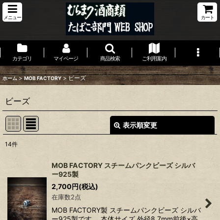
メニュー
カート
カテゴリ
マイページ
商品検索
ご利用案内
>
>
ビーズ
ホーム
MOB FACTORY
ビーズ
表示順変更
閉じる
14
件
表示数
:
MOB FACTORY スチームパンクビーズ シルバ
ー925製
並び順
:
2,700
円
(税込)
在庫数2点
絞り込む
MOB FACTORY製 スチームパンクビーズ シルバ
ー925製です。 本体サイズ 外径8.7mm前後×高