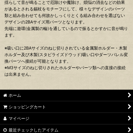
揺らして音が鳴ることで厄除けや魔除け、煩悩の消去などの効果
があるとされる錫杖をモチーフにして、様々なデザインのパーツ
類と組み合わせても何故かしっくりとくる組み合わせを選ばない
デザインの2BAサイズ用パーツとなります。
先端に遊環(金属製の輪)を通しているので振るとかすかに音が鳴り
ます。
※吸い口に2BAサイズのねじ切りされている金属製ホルダー・木製
ホルダー及び木製(スタビライズドウッド)吸い口やダーツバレル変
換パーツへ接続が可能となります。
※M3サイズのねじ切りされたホルダーやパーツ類への直接の接続
は出来ません。
ホーム
ショッピングカート
マイページ
最近チェックしたアイテム