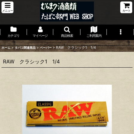
メニュー
カート
カテゴリ
マイページ
商品検索
ご利用案内
>
>
>
RAW クラシック1 1/4
ホーム
タバコ関連商品
ペーパー
RAW クラシック1 1/4