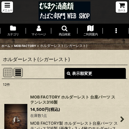
メニュー
カート
カテゴリ
マイページ
商品検索
ご利用案内
>
>
ホルダーレスト(シガーレスト)
ホーム
MOB FACTORY
ホルダーレスト(シガーレスト)
表示順変更
閉じる
12
件
表示数
:
MOB FACTORY ホルダーレスト 台座パーツ ス
テンレス316製
並び順
:
14,500
円
(税込)
在庫数1点
絞り込む
MOB FACTORY製 ホルダーレスト台座パーツ ス
テンレス316製 (画像2・3・4枚のホルダーレス