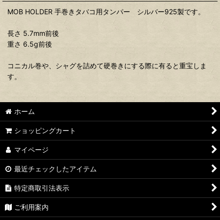
MOB HOLDER 手巻きタバコ用タンパー シルバー925製です。
長さ 5.7mm前後
重さ 6.5g前後
コニカル巻や、シャグを詰めて硬巻きにする際に有ると重宝しま
す。
ホーム
ショッピングカート
マイページ
最近チェックしたアイテム
特定商取引法表示
ご利用案内