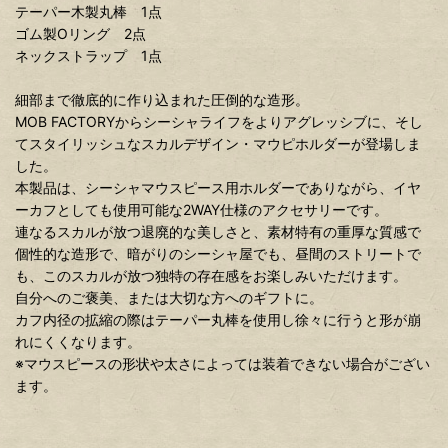
テーパー木製丸棒 1点
ゴム製Oリング 2点
ネックストラップ 1点
細部まで徹底的に作り込まれた圧倒的な造形。
MOB FACTORYからシーシャライフをよりアグレッシブに、そし
てスタイリッシュなスカルデザイン・マウピホルダーが登場しま
した。
本製品は、シーシャマウスピース用ホルダーでありながら、イヤ
ーカフとしても使用可能な2WAY仕様のアクセサリーです。
連なるスカルが放つ退廃的な美しさと、素材特有の重厚な質感で
個性的な造形で、暗がりのシーシャ屋でも、昼間のストリートで
も、このスカルが放つ独特の存在感をお楽しみいただけます。
自分へのご褒美、または大切な方へのギフトに。
カフ内径の拡縮の際はテーパー丸棒を使用し徐々に行うと形が崩
れにくくなります。
※マウスピースの形状や太さによっては装着できない場合がござい
ます。