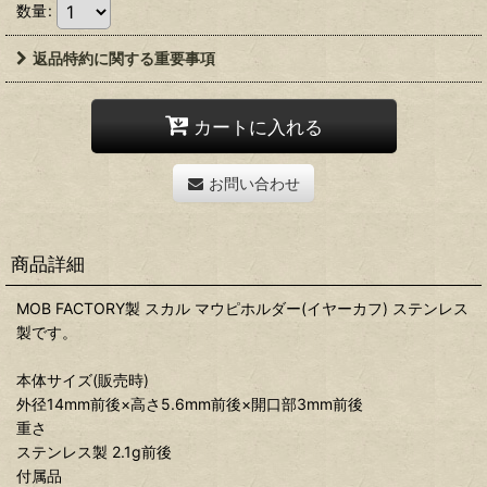
数量
:
返品特約に関する重要事項
カートに入れる
お問い合わせ
商品詳細
MOB FACTORY製 スカル マウピホルダー(イヤーカフ) ステンレス
製です。
本体サイズ(販売時)
外径14mm前後×高さ5.6mm前後×開口部3mm前後
重さ
ステンレス製 2.1g前後
付属品