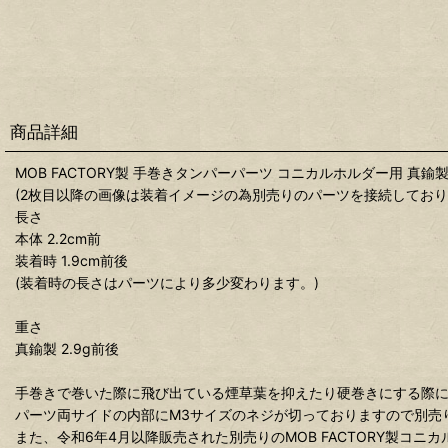
商品詳細
MOB FACTORY製 手巻きタンパーパーツ コニカルホルダー用 真鍮
(2枚目以降の画像は装着イメージの為別売りのパーツを接続しており
長さ
本体 2.2cm前
装着時 1.9cm前後
(装着時の長さはパーツにより多少変わります。)
重さ
真鍮製 2.9g前後
手巻きで巻いた際に飛び出ている煙草葉を抑えたり硬巻きにする際
パーツ両サイドの内部にM3サイズのネジが切っておりますので別売
また、令和6年4月以降販売された別売りのMOB FACTORY製コ