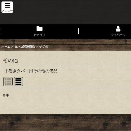
メニュー
カテゴリ
マイページ
>
>
その他
ホーム
タバコ関連商品
その他
手巻きタバコ用その他の備品
0
件
表示数
:
並び順
: