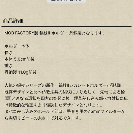
商品詳細
MOB FACTORY製 錫杖II ホルダー 丹銅製となります。
ホルダー本体
長さ
本体 5.0cm前後
重さ
丹銅製 11.0g前後
人気の錫杖シリーズの新作、錫杖IIシガレットホルダーが登場!!
既存デザインと比べ仏教法具の錫杖により近しく、先端にある輪
(環)と連なる環状を四方の突起に模し煙草差し込み部へ放射状に広
げ特徴的な輪宝をより強調したデザインとなります。
タバコ差し込みのホールド部は、手巻き用の7.5mmフィルターか
ら両切りピースの太さまで対応できます。