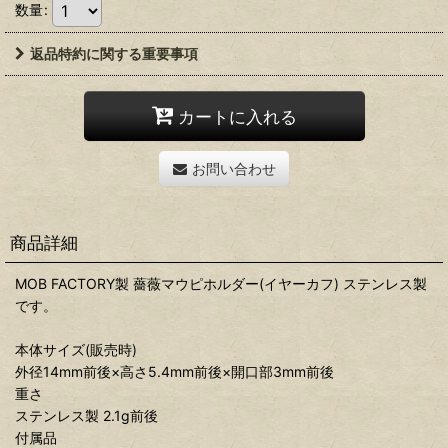
数量
:
返品特約に関する重要事項
カートに入れる
お問い合わせ
商品詳細
MOB FACTORY製 薔薇マウピホルダー(イヤーカフ) ステンレス製
です。
本体サイズ(販売時)
外径14mm前後×高さ5.4mm前後×開口部3mm前後
重さ
ステンレス製 2.1g前後
付属品