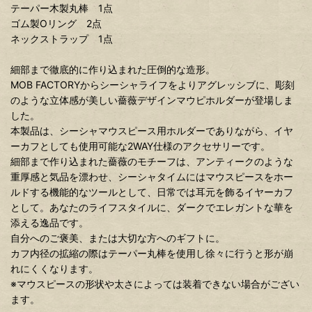
テーパー木製丸棒 1点
ゴム製Oリング 2点
ネックストラップ 1点
細部まで徹底的に作り込まれた圧倒的な造形。
MOB FACTORYからシーシャライフをよりアグレッシブに、彫刻
のような立体感が美しい薔薇デザインマウピホルダーが登場しま
した。
本製品は、シーシャマウスピース用ホルダーでありながら、イヤ
ーカフとしても使用可能な2WAY仕様のアクセサリーです。
細部まで作り込まれた薔薇のモチーフは、アンティークのような
重厚感と気品を漂わせ、シーシャタイムにはマウスピースをホー
ルドする機能的なツールとして、日常では耳元を飾るイヤーカフ
として。あなたのライフスタイルに、ダークでエレガントな華を
添える逸品です。
自分へのご褒美、または大切な方へのギフトに。
カフ内径の拡縮の際はテーパー丸棒を使用し徐々に行うと形が崩
れにくくなります。
※マウスピースの形状や太さによっては装着できない場合がござい
ます。