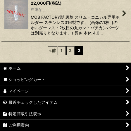
22,000
円
(税込)
在庫なし
MOB FACTORY製 唐草 スリム・コニカル専用ホ
ルダー ステンレス316製です。 (画像の1枚目の
ホルダーレスト2枚目の丸カン・バチカンパーツ
は別売りとなります。) 長さ 本体 4.0…
«
前
1
2
3
ホーム
ショッピングカート
マイページ
最近チェックしたアイテム
特定商取引法表示
ご利用案内