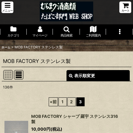
メニュー
カート
カテゴリ
マイページ
商品検索
ご利用案内
>
MOB FACTORY ステンレス製
ホーム
MOB FACTORY ステンレス製
表示順変更
閉じる
136
件
表示数
:
«
前
1
2
3
並び順
:
MOB FACTORY シャープ 羅宇 ステンレス316
製
絞り込む
10,000
円
(税込)