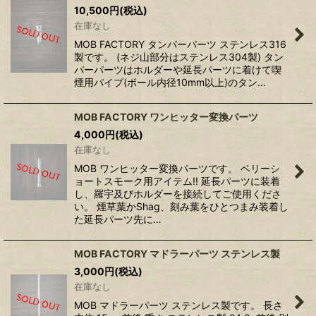
10,500
円
(税込)
在庫なし
MOB FACTORY タンパーパーツ ステンレス316
製です。 (ネジ山部分はステンレス304製) タン
パーパーツはホルダーや延長パーツに着けて喫
煙用パイプ(ボール内径10mm以上)のタン…
MOB FACTORY ワンヒッター変換パーツ
4,000
円
(税込)
在庫なし
MOB ワンヒッター変換パーツです。 ベリーシ
ョートスモーク用アイテム!! 延長パーツに装着
し、羅宇及びホルダーを接続してご使用くださ
い。 煙草葉かShag、刻み葉をひとつまみ装着し
た延長パーツ先に…
MOB FACTORY マドラーパーツ ステンレス製
3,000
円
(税込)
在庫なし
MOB マドラーパーツ ステンレス製です。 長さ