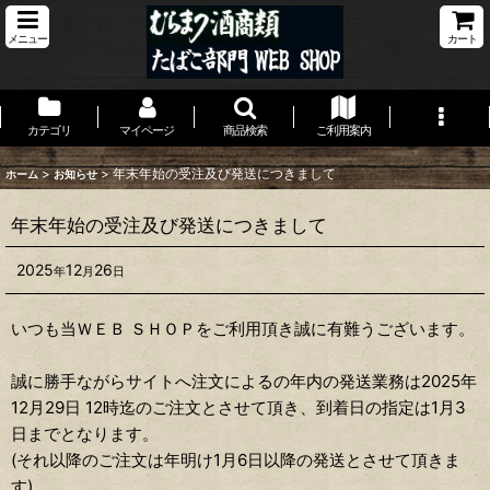
メニュー
カート
カテゴリ
マイページ
商品検索
ご利用案内
>
>
年末年始の受注及び発送につきまして
ホーム
お知らせ
年末年始の受注及び発送につきまして
2025
12
26
年
月
日
いつも当ＷＥＢ ＳＨＯＰをご利用頂き誠に有難うございます。
誠に勝手ながらサイトへ注文によるの年内の発送業務は2025年
12月29日 12時迄のご注文とさせて頂き、到着日の指定は1月3
日までとなります。
(それ以降のご注文は年明け1月6日以降の発送とさせて頂きま
す)