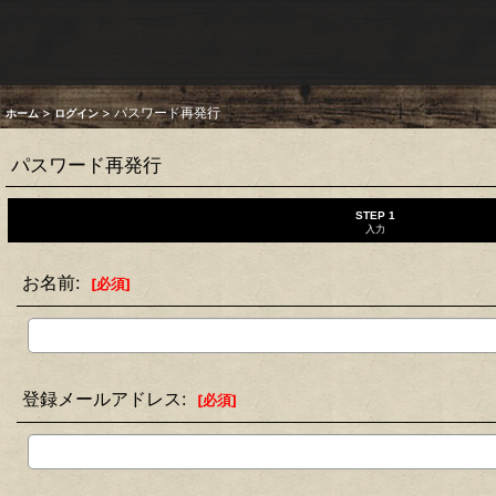
>
>
パスワード再発行
ホーム
ログイン
パスワード再発行
STEP 1
入力
お名前
:
[
必須
]
登録メールアドレス
:
[
必須
]